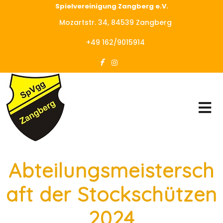
Spielvereinigung Zangberg e.V.
Mozartstr. 34, 84539 Zangberg
+49 162/9015914
Abteilungsmeistersch
aft der Stockschützen
2024